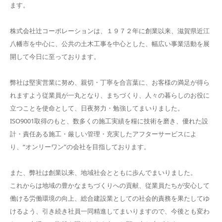
ます。
株式会社辻󠄀コーポレーションは、１９７２年に創業以来、滋賀県近江
八幡市を中心に、公共の土木工事を中心とした、幅広い事業活動を展
開して今日に至っております。
弊社は堅実営業に努め、親切・丁寧を合言葉に、お客様の満足が得ら
れますよう従業員が一丸となり、まちづくり、人々の暮らしのお役に
立つことを使命として、日夜努力・勉強してまいりました。
ISO9001取得のもと、数多くの施工実績を糧に技術を磨き、優れた設
計・責任ある施工・厳しい管理・充実したアフターサービスによ
り、“オンリーワン”の会社を目指しております。
また、弊社は創業以来、地域社会とともに歩んでまいりました。
これからは地域の豊かなまちづくりへの貢献、従業員たちが安心して
働ける労働環境の向上、総合建設業としての社会的責務を果たしてゆ
けるよう、引き続き社員一同精進してまいりますので、今後とも変わ