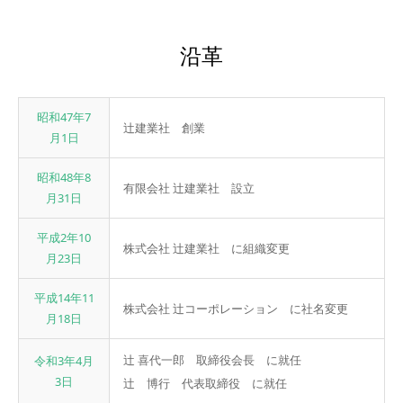
沿革
昭和47年7
辻󠄀建業社 創業
月1日
昭和48年8
有限会社 辻󠄀建業社 設立
月31日
平成2年10
株式会社 辻󠄀建業社 に組織変更
月23日
平成14年11
株式会社 辻󠄀コーポレーション に社名変更
月18日
辻󠄀 喜代一郎 取締役会長 に就任
令和3年4月
3日
辻󠄀 博行 代表取締役 に就任